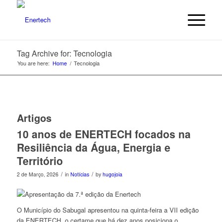
Tag Archive for: Tecnologia
You are here:
Home
/
Tecnologia
Artigos
10 anos de ENERTECH focados na
Resiliência da Água, Energia e
Território
/
/
2 de Março, 2026
in
Notícias
by
hugojoia
O Município do Sabugal apresentou na quinta-feira a VII edição
da ENERTECH, o certame que há dez anos posiciona o