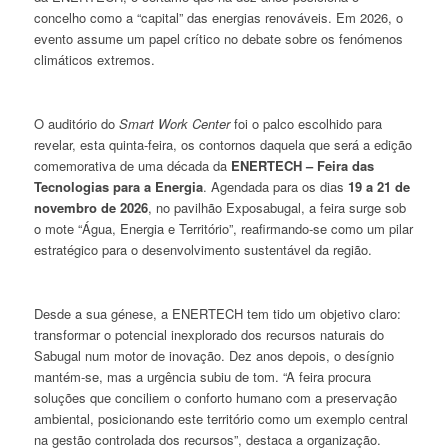
concelho como a “capital” das energias renováveis. Em 2026, o
evento assume um papel crítico no debate sobre os fenómenos
climáticos extremos.
O auditório do
Smart Work Center
foi o palco escolhido para
revelar, esta quinta-feira, os contornos daquela que será a edição
comemorativa de uma década da
ENERTECH – Feira das
Tecnologias para a Energia
. Agendada para os dias
19 a 21 de
novembro de 2026
, no pavilhão Exposabugal, a feira surge sob
o mote “Água, Energia e Território”, reafirmando-se como um pilar
estratégico para o desenvolvimento sustentável da região.
Desde a sua génese, a ENERTECH tem tido um objetivo claro:
transformar o potencial inexplorado dos recursos naturais do
Sabugal num motor de inovação. Dez anos depois, o desígnio
mantém-se, mas a urgência subiu de tom. “A feira procura
soluções que conciliem o conforto humano com a preservação
ambiental, posicionando este território como um exemplo central
na gestão controlada dos recursos”, destaca a organização.