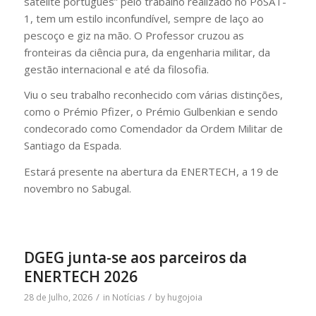
satélite português” pelo trabalho realizado no PoSAT-
1, tem um estilo inconfundível, sempre de laço ao
pescoço e giz na mão. O Professor cruzou as
fronteiras da ciência pura, da engenharia militar, da
gestão internacional e até da filosofia.
Viu o seu trabalho reconhecido com várias distinções,
como o Prémio Pfizer, o Prémio Gulbenkian e sendo
condecorado como Comendador da Ordem Militar de
Santiago da Espada.
Estará presente na abertura da ENERTECH, a 19 de
novembro no Sabugal.
DGEG junta-se aos parceiros da
ENERTECH 2026
/
/
28 de Julho, 2026
in
Notícias
by
hugojoia