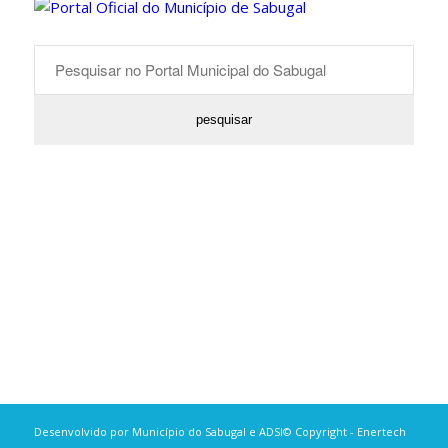
Desenvolvido por
Município do Sabugal
e
ADSI
© Copyright -
Enertech