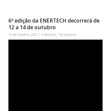
6ª edição da ENERTECH decorrerá de
12 a 14 de outubro
/
/
13 de Outubro, 2021
in
Notícias
by
hugojoia